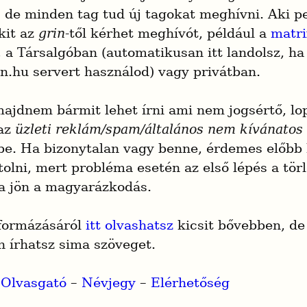
, de minden tag tud új tagokat meghívni. Aki p
it az 
grin
-től kérhet meghívót, például a 
matri
 a Társalgóban (automatikusan itt landolsz, ha 
in.hu servert használod) vagy privátban.
ajdnem bármit lehet írni ami nem jogsértő, lop
az 
üzleti reklám/spam/általános nem kívánatos
e. Ha bizonytalan vagy benne, érdemes előbb k
olni, mert probléma esetén az első lépés a törlé
a jön a magyarázkodás.
formázásáról 
itt olvashatsz
 kicsit bővebben, de 
n írhatsz sima szöveget.
 
Olvasgató
 – 
Névjegy
 – 
Elérhetőség