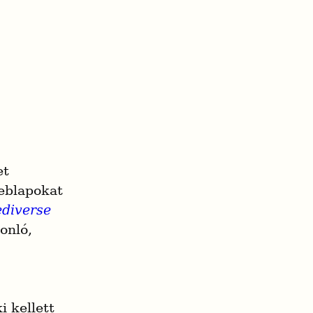
t 
eblapokat 
ediverse
 és hasonló, 
 kellett 