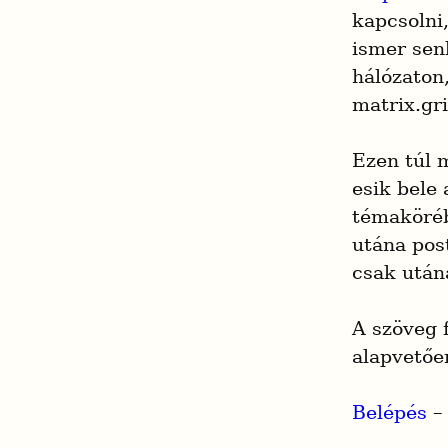
kapcsolni
ismer senk
hálózaton,
matrix.gr
Ezen túl m
esik bele 
témaköréb
utána post
csak után
A szöveg 
alapvetőe
Belépés
 –