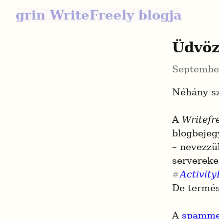
grin WriteFreely blogja
Üdvöz
Septembe
Néhány szó
A 
Writefr
blogbejeg
– nevezzü
servereke
Activit
#
De termés
A 
spamme