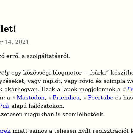
let!
r 14, 2021
 erről a szolgáltatásról.
eely
 egy közösségi blogmotor – „bárki” készíthe
yzéseket, vagy naplót, vagy rövid és szimpla w
k akárhogyan. Ezek a lapok megjelennek a 
F
#
n: a 
Mastodon
, 
Friendica
, 
Peertube
#
#
#
yPub
 alapú hálózatokon.

zetesen magukban is szemlélhetőek.
rek
 miatt sajnos a teljesen nyílt regisztrációt ki