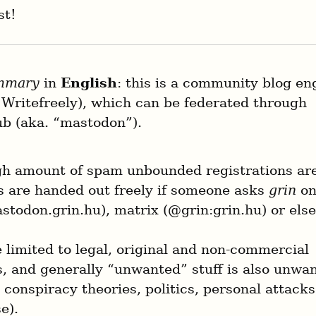
st!
mmary
 in 
English
: this is a community blog eng
 Writefreely), which can be federated through 
ub (aka. “mastodon”).
gh amount of spam unbounded registrations are
s are handed out freely if someone asks 
grin
 on
stodon.grin.hu), matrix (@grin:grin.hu) or els
 limited to legal, original and non-commercial 
s, and generally “unwanted” stuff is also unwan
 conspiracy theories, politics, personal attacks
e).