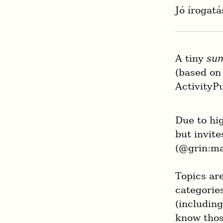
Jó írogatá
A tiny 
su
(based on
ActivityP
Due to hi
but invite
(@grin:ma
Topics are
categorie
(including
know thos