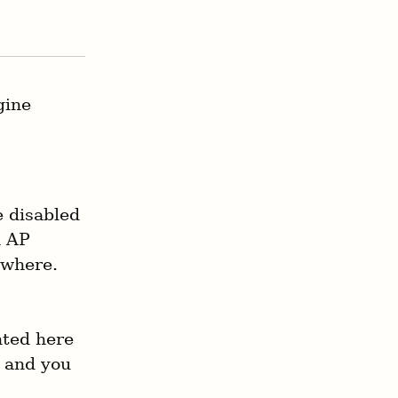
ine 
 disabled 
 AP 
ewhere.
ted here 
 and you 