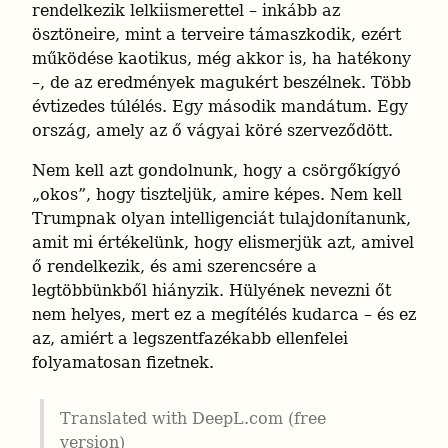
rendelkezik lelkiismerettel – inkább az 
ösztöneire, mint a terveire támaszkodik, ezért 
működése kaotikus, még akkor is, ha hatékony 
–, de az eredmények magukért beszélnek. Több 
évtizedes túlélés. Egy második mandátum. Egy 
ország, amely az ő vágyai köré szerveződött.
Nem kell azt gondolnunk, hogy a csörgőkígyó 
„okos”, hogy tiszteljük, amire képes. Nem kell 
Trumpnak olyan intelligenciát tulajdonítanunk, 
amit mi értékelünk, hogy elismerjük azt, amivel 
ő rendelkezik, és ami szerencsére a 
legtöbbünkből hiányzik. Hülyének nevezni őt 
nem helyes, mert ez a megítélés kudarca – és ez 
az, amiért a legszentfazékabb ellenfelei 
folyamatosan fizetnek.
Translated with DeepL.com (free 
version)