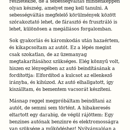
részletekbe, de a sebességváltás mindenképpen 
olyan készség, amelyet meg kell tanulni. A 
sebességváltás megfelelő körülmények között 
szórakoztató lehet, de fárasztó és frusztráló is 
lehet, különösen a megállásos forgalomban.
Sok gyakorlás és káromkodás után hazaértem, 
és kikapcsoltam az autót. Ez a lépés megint 
csak szokatlan, de az üzemanyag 
megtakarításához szükséges. Elég könnyű volt, 
hiszen ez lényegében az autó beindításának a 
fordítottja: Elfordítod a kulcsot az ellenkező 
irányba, és kihúzod. Az autó elhallgatott, így 
kiszálltam, és bementem vacsorát készíteni.
Másnap reggel megpróbáltam beindítani az 
autót, de semmi sem történt. A hibakeresés 
eltartott egy darabig, de végül rájöttem: Egy 
benzines autónak benzinre és elektromosságra 
van szüksége a működéshez! Nyilvánvalóan a 