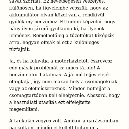
savat szórhat. Ez nevetségesen veszélyes, 
különösen, ha figyelembe vesszük, hogy az 
akkumulátor olyan közel van a rendkívül 
gyúlékony benzinhez. El tudom képzelni, hogy 
hány ilyen jármű gyulladna ki, ha ilyenek 
lennének. Remélhetőleg a tűzoltókat kiképzik 
arra, hogyan oltsák el ezt a különleges 
tűzfajtát.
Ja, és ha felnyitja a motorháztetőt, észrevesz 
egy másik problémát is: nincs tároló! A 
benzinmotor hatalmas. A jármű teljes elejét 
elfoglalja, így nem marad hely a csomagoknak 
vagy az élelmiszereknek. Minden holmiját a 
csomagtartóban kell elhelyeznie. Abszurd, hogy 
a használati utasítás ezt elfelejtette 
megemlíteni.
A tankolás vegyes volt. Amikor a garázsomban 
parkoltam, mindig el kellett fojtanom a 