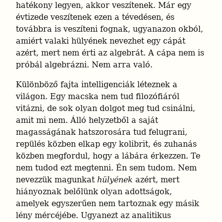
hatékony legyen, akkor veszítenek. Már egy 
évtizede veszítenek ezen a tévedésen, és 
továbbra is veszíteni fognak, ugyanazon okból, 
amiért valaki hülyének nevezhet egy cápát 
azért, mert nem érti az algebrát. A cápa nem is 
próbál algebrázni. Nem arra való.
Különböző fajta intelligenciák léteznek a 
világon. Egy macska nem tud filozófiáról 
vitázni, de sok olyan dolgot meg tud csinálni, 
amit mi nem. Álló helyzetből a saját 
magasságának hatszorosára tud felugrani, 
repülés közben elkap egy kolibrit, és zuhanás 
közben megfordul, hogy a lábára érkezzen. Te 
nem tudod ezt megtenni. Én sem tudom. Nem 
nevezzük magunkat 
hülyének
 azért, mert 
hiányoznak belőlünk olyan adottságok, 
amelyek egyszerűen nem tartoznak egy másik 
lény mércéjébe. Ugyanezt az analitikus 