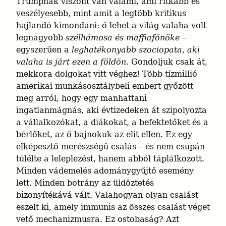
Trumpnak viszont van valami, ami ritkább és 
veszélyesebb, mint amit a legtöbb kritikus 
hajlandó kimondani: ő lehet a világ valaha volt 
legnagyobb 
szélhámosa és maffiafőnöke
 – 
egyszerűen a 
leghatékonyabb szociopata, aki 
valaha is járt ezen a földön
. Gondoljuk csak át, 
mekkora dolgokat vitt véghez! Több tízmillió 
amerikai munkásosztálybeli embert győzött 
meg arról, hogy egy manhattani 
ingatlanmágnás, aki évtizedeken át szipolyozta 
a vállalkozókat, a diákokat, a befektetőket és a 
bérlőket, az ő bajnokuk az elit ellen. Ez egy 
elképesztő merészségű csalás – és nem csupán 
túlélte a leleplezést, hanem abból táplálkozott. 
Minden vádemelés adománygyűjtő esemény 
lett. Minden botrány az üldöztetés 
bizonyítékává vált. Valahogyan olyan csalást 
eszelt ki, amely immunis az összes csalást véget 
vető mechanizmusra. Ez ostobaság? Azt 