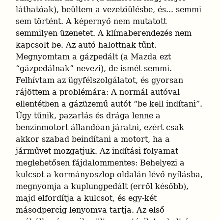
láthatóak), beültem a vezetőülésbe, és... semmi 
sem történt. A képernyő nem mutatott 
semmilyen üzenetet. A klímaberendezés nem 
kapcsolt be. Az autó halottnak tűnt. 
Megnyomtam a gázpedált (a Mazda ezt 
“gázpedálnak” nevezi), de ismét semmi. 
Felhívtam az ügyfélszolgálatot, és gyorsan 
rájöttem a problémára: A normál autóval 
ellentétben a gázüzemű autót “be kell indítani”. 
Úgy tűnik, pazarlás és drága lenne a 
benzinmotort állandóan járatni, ezért csak 
akkor szabad beindítani a motort, ha a 
járművet mozgatjuk. Az indítási folyamat 
meglehetősen fájdalommentes: Behelyezi a 
kulcsot a kormányoszlop oldalán lévő nyílásba, 
megnyomja a kuplungpedált (erről később), 
majd elfordítja a kulcsot, és egy-két 
másodpercig lenyomva tartja. Az első 