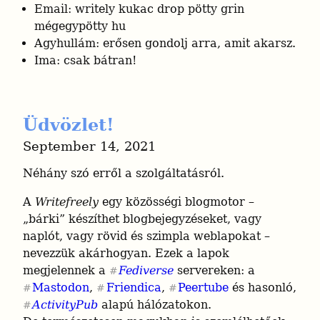
Email: writely kukac drop pötty grin
mégegypötty hu
Agyhullám: erősen gondolj arra, amit akarsz.
Ima: csak bátran!
Üdvözlet!
September 14, 2021
Néhány szó erről a szolgáltatásról.
A 
Writefreely
 egy közösségi blogmotor – 
„bárki” készíthet blogbejegyzéseket, vagy 
naplót, vagy rövid és szimpla weblapokat – 
nevezzük akárhogyan. Ezek a lapok 
megjelennek a 
Fediverse
 servereken: a 
#
Mastodon
, 
Friendica
, 
Peertube
 és hasonló, 
#
#
#
ActivityPub
 alapú hálózatokon.

#