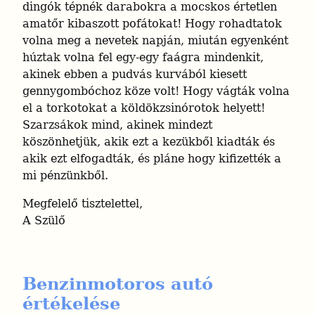
dingók tépnék darabokra a mocskos értetlen 
amatőr kibaszott pofátokat! Hogy rohadtatok 
volna meg a nevetek napján, miután egyenként 
húztak volna fel egy-egy faágra mindenkit, 
akinek ebben a pudvás kurvából kiesett 
gennygombóchoz köze volt! Hogy vágták volna 
el a torkotokat a köldökzsinórotok helyett!

Szarzsákok mind, akinek mindezt 
köszönhetjük, akik ezt a kezükből kiadták és 
akik ezt elfogadták, és pláne hogy kifizették a 
mi pénzünkből.
Megfelelő tisztelettel,

A Szülő
Benzinmotoros autó
értékelése