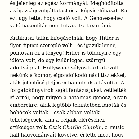
és jelenleg az egész kormányát. Meghódította 
az igazságszolgáltatást és a képviselőházat. És 
ezt úgy tette, hogy csaló volt. A Genovese-hez 
való hasonlítás nem túlzás. Ez taxonómia.
Kritikusai talán kifogásolnák, hogy Hitler is 
ilyen típusú szereplő volt – és igazuk lenne, 
pontosan ez a lényeg! Hitler is többnyire egy 
idióta volt, de egy különleges, szörnyű 
adottsággal. Hollywood súlyos kárt okozott 
nekünk a komor, elgondolkodó náci tisztekkel, 
akik jelentőségteljesen bámulnak a távolba. A 
forgatókönyvírók saját fantáziájukat vetítették 
ki arról, hogy milyen a hatalmas gonosz, olyan 
emberekre, akik legtöbb tekintetben idióták és 
bohócok voltak – csak abban voltak 
tehetségesek, ami a céljaik eléréséhez 
szükséges volt. Csak 
Charlie Chaplin
, a music 
hall hagyományait követve, értette meg, hogy 