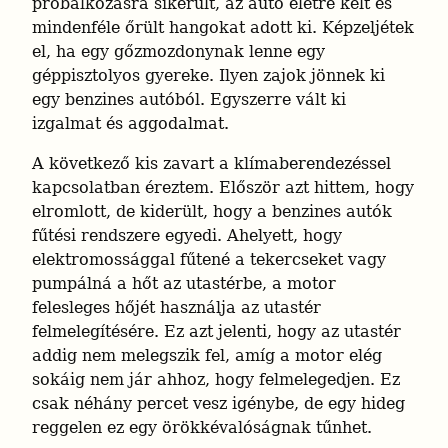
próbálkozásra sikerült, az autó életre kelt és 
mindenféle őrült hangokat adott ki. Képzeljétek 
el, ha egy gőzmozdonynak lenne egy 
géppisztolyos gyereke. Ilyen zajok jönnek ki 
egy benzines autóból. Egyszerre vált ki 
izgalmat és aggodalmat.
A következő kis zavart a klímaberendezéssel 
kapcsolatban éreztem. Először azt hittem, hogy 
elromlott, de kiderült, hogy a benzines autók 
fűtési rendszere egyedi. Ahelyett, hogy 
elektromossággal fűtené a tekercseket vagy 
pumpálná a hőt az utastérbe, a motor 
felesleges hőjét használja az utastér 
felmelegítésére. Ez azt jelenti, hogy az utastér 
addig nem melegszik fel, amíg a motor elég 
sokáig nem jár ahhoz, hogy felmelegedjen. Ez 
csak néhány percet vesz igénybe, de egy hideg 
reggelen ez egy örökkévalóságnak tűnhet.