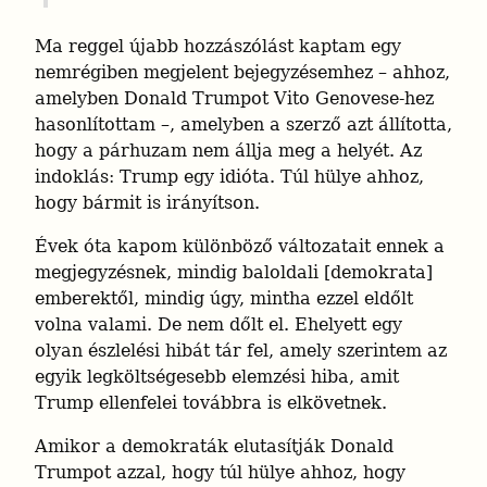
Ma reggel újabb hozzászólást kaptam egy 
nemrégiben megjelent bejegyzésemhez – ahhoz, 
amelyben Donald Trumpot Vito Genovese-hez 
hasonlítottam –, amelyben a szerző azt állította, 
hogy a párhuzam nem állja meg a helyét. Az 
indoklás: Trump egy idióta. Túl hülye ahhoz, 
hogy bármit is irányítson.
Évek óta kapom különböző változatait ennek a 
megjegyzésnek, mindig baloldali [demokrata] 
emberektől, mindig úgy, mintha ezzel eldőlt 
volna valami. De nem dőlt el. Ehelyett egy 
olyan észlelési hibát tár fel, amely szerintem az 
egyik legköltségesebb elemzési hiba, amit 
Trump ellenfelei továbbra is elkövetnek.
Amikor a demokraták elutasítják Donald 
Trumpot azzal, hogy túl hülye ahhoz, hogy 