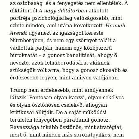
az ostobaság  és a fenyegetés nem ellentétek. A 
diktátorról 
A nagy diktátorban
 alkotott 
portréja pszichológiailag valóságosabb, mint 
szinte minden, ami utána következett. 
Hannah 
Arendt
 ugyanezt az igazságot kereste 
Nürnbergben, és nem egy szörnyet talált a 
vádlottak padján, hanem egy középszerű 
bürokratát – a gonosz banalitását, ahogy ő 
nevezte, azok felháborodására, akiknek 
szükségük volt arra, hogy a gonosz okosabb és 
érdekesebb legyen, mint amilyen valójában.
Trump nem érdekesebb, mint amilyennek 
látszik. Pontosan olyan kapzsi, olyan sekélyes 
és olyan ösztönösen cselekvő, ahogyan 
kritikusai állítják. De a saját működési 
területén lényegében páratlanul gonosz. 
Ravaszsága inkább ösztönös, mint stratégiai, 
mert ő, mint minden más sorozatgyilkos, nem 