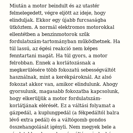
Miután a motor beindult és az utastér 
felmelegedett, végre eljött az ideje, hogy 
elinduljak. Ekkor egy újabb furcsaságba 
ütköztem. A normál elektromos motorokkal 
ellentétben a benzinmotorok szűk 
fordulatszám-tartományban működhetnek. Ha 
túl lassú, az égési reakció nem képes 
fenntartani magát. Ha túl gyors, a motor 
felrobban. Ennek a korlátozásnak a 
megkerülésére több fokozatú sebességváltót 
használnak, mint a kerékpároknál. Az alsó 
fokozat akkor van, amikor elindulunk. Ahogy 
gyorsulunk, magasabb fokozatba kapcsolunk, 
hogy elkerüljük a motor fordulatszám-
korlátjának elérését. Ez a váltási folyamat a 
gázpedál, a kuplungpedál (a fékpedáltól balra 
lévő extra pedál) és a váltógomb gondos 
összehangolását igényli. Nem megyek bele a 