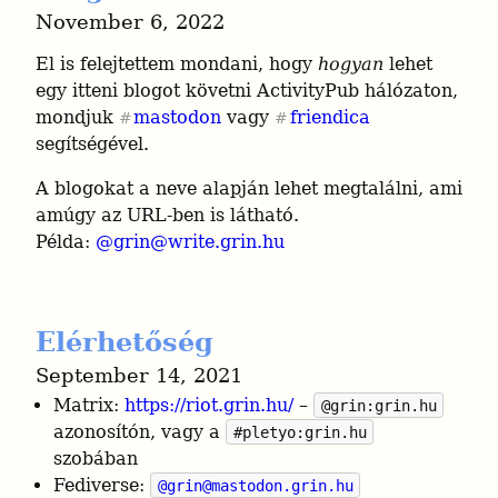
November 6, 2022
El is felejtettem mondani, hogy 
hogyan
 lehet 
egy itteni blogot követni ActivityPub hálózaton, 
mondjuk 
mastodon
 vagy 
friendica
#
#
segítségével.
A blogokat a neve alapján lehet megtalálni, ami 
amúgy az URL-ben is látható.

Példa: 
@
grin@write.grin.hu
Elérhetőség
September 14, 2021
Matrix:
https://riot.grin.hu/
–
@grin:grin.hu
azonosítón, vagy a
#pletyo:grin.hu
szobában
Fediverse:
@
grin@mastodon.grin.hu