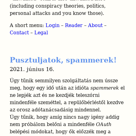
(including conspiracy theories, politics, 
personal attacks and you know those).
A short menu: 
Login
 – 
Reader
 – 
About
 – 
Contact
 – 
Legal
Pusztuljatok, spammerek!
2021. június 16.
Úgy tűnik semmilyen szolgáltatás nem ússze 
meg, hogy egy idő után az idióta 
spammerek
 el 
ne lepjék azt és ne kezdjék teleszórni 
mindenféle szeméttel, a repülőbérléstől kezdve 
az orosz adótanácsadásig mindennel.

Úgy tűnik, hogy amíg nincs nagy igény addig 
nem próbálom belőni a mindenféle 
OAuth
belépési módokat, hogy ők előzzék meg a 