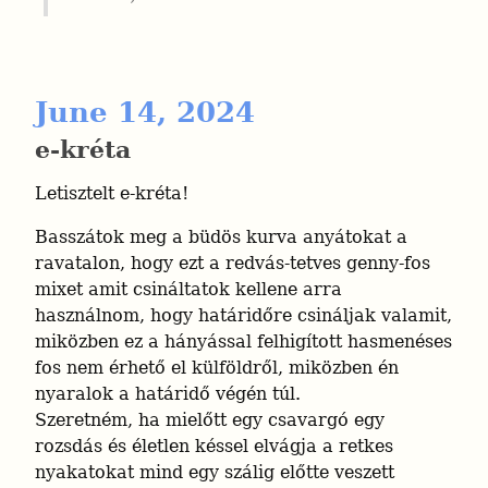
June 14, 2024
e-kréta
Letisztelt e-kréta!
Basszátok meg a büdös kurva anyátokat a 
ravatalon, hogy ezt a redvás-tetves genny-fos 
mixet amit csináltatok kellene arra 
használnom, hogy határidőre csináljak valamit, 
miközben ez a hányással felhigított hasmenéses 
fos nem érhető el külföldről, miközben én 
nyaralok a határidő végén túl.

Szeretném, ha mielőtt egy csavargó egy 
rozsdás és életlen késsel elvágja a retkes 
nyakatokat mind egy szálig előtte veszett 