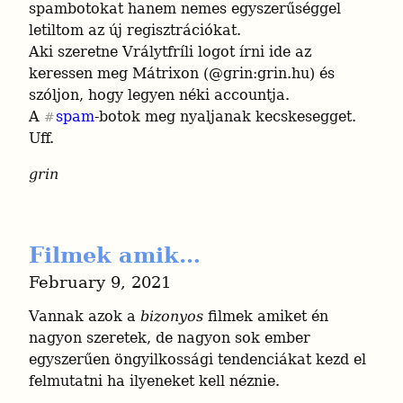
spambotokat hanem nemes egyszerűséggel 
letiltom az új regisztrációkat.

Aki szeretne Vrálytfríli logot írni ide az 
keressen meg Mátrixon (@grin:grin.hu) és 
szóljon, hogy legyen néki accountja.

A 
spam
-botok meg nyaljanak kecskesegget.

#
Uff.
grin
Filmek amik…
February 9, 2021
Vannak azok a 
bizonyos
 filmek amiket én 
nagyon szeretek, de nagyon sok ember 
egyszerűen öngyilkossági tendenciákat kezd el 
felmutatni ha ilyeneket kell néznie.