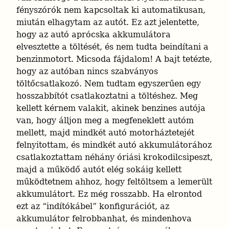
fényszórók nem kapcsoltak ki automatikusan, 
miután elhagytam az autót. Ez azt jelentette, 
hogy az autó aprócska akkumulátora 
elvesztette a töltését, és nem tudta beindítani a 
benzinmotort. Micsoda fájdalom! A bajt tetézte, 
hogy az autóban nincs szabványos 
töltőcsatlakozó. Nem tudtam egyszerűen egy 
hosszabbítót csatlakoztatni a töltéshez. Meg 
kellett kérnem valakit, akinek benzines autója 
van, hogy álljon meg a megfeneklett autóm 
mellett, majd mindkét autó motorháztetejét 
felnyitottam, és mindkét autó akkumulátorához 
csatlakoztattam néhány óriási krokodilcsipeszt, 
majd a működő autót elég sokáig kellett 
működtetnem ahhoz, hogy feltöltsem a lemerült 
akkumulátort. Ez még rosszabb. Ha elrontod 
ezt az “indítókábel” konfigurációt, az 
akkumulátor felrobbanhat, és mindenhova 