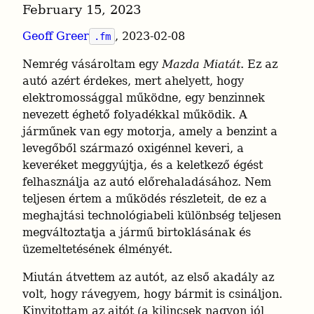
February 15, 2023
Geoff Greer
, 2023-02-08
.fm
Nemrég vásároltam egy 
Mazda Miatát
. Ez az 
autó azért érdekes, mert ahelyett, hogy 
elektromossággal működne, egy benzinnek 
nevezett éghető folyadékkal működik. A 
járműnek van egy motorja, amely a benzint a 
levegőből származó oxigénnel keveri, a 
keveréket meggyújtja, és a keletkező égést 
felhasználja az autó előrehaladásához. Nem 
teljesen értem a működés részleteit, de ez a 
meghajtási technológiabeli különbség teljesen 
megváltoztatja a jármű birtoklásának és 
üzemeltetésének élményét.
Miután átvettem az autót, az első akadály az 
volt, hogy rávegyem, hogy bármit is csináljon. 
Kinyitottam az ajtót (a kilincsek nagyon jól 