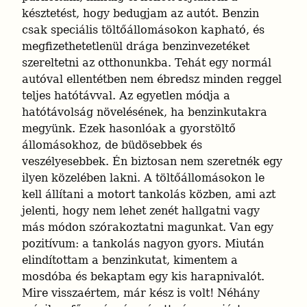
késztetést, hogy bedugjam az autót. Benzin 
csak speciális töltőállomásokon kapható, és 
megfizethetetlenül drága benzinvezetéket 
szereltetni az otthonunkba. Tehát egy normál 
autóval ellentétben nem ébredsz minden reggel 
teljes hatótávval. Az egyetlen módja a 
hatótávolság növelésének, ha benzinkutakra 
megyünk. Ezek hasonlóak a gyorstöltő 
állomásokhoz, de büdösebbek és 
veszélyesebbek. Én biztosan nem szeretnék egy 
ilyen közelében lakni. A töltőállomásokon le 
kell állítani a motort tankolás közben, ami azt 
jelenti, hogy nem lehet zenét hallgatni vagy 
más módon szórakoztatni magunkat. Van egy 
pozitívum: a tankolás nagyon gyors. Miután 
elindítottam a benzinkutat, kimentem a 
mosdóba és bekaptam egy kis harapnivalót. 
Mire visszaértem, már kész is volt! Néhány 