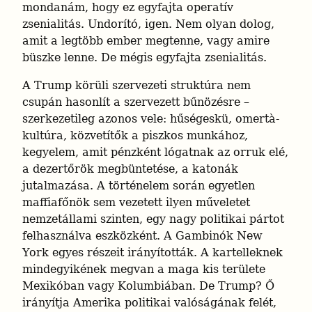
mondanám, hogy ez egyfajta operatív 
zsenialitás. Undorító, igen. Nem olyan dolog, 
amit a legtöbb ember megtenne, vagy amire 
büszke lenne. De mégis egyfajta zsenialitás.
A Trump körüli szervezeti struktúra nem 
csupán hasonlít a szervezett bűnözésre – 
szerkezetileg azonos vele: hűségeskü, omertà-
kultúra, közvetítők a piszkos munkához, 
kegyelem, amit pénzként lógatnak az orruk elé, 
a dezertőrök megbüntetése, a katonák 
jutalmazása. A történelem során egyetlen 
maffiafőnök sem vezetett ilyen műveletet 
nemzetállami szinten, egy nagy politikai pártot 
felhasználva eszközként. A Gambinók New 
York egyes részeit irányították. A kartelleknek 
mindegyikének megvan a maga kis területe 
Mexikóban vagy Kolumbiában. De Trump? Ő 
irányítja Amerika politikai valóságának felét, 