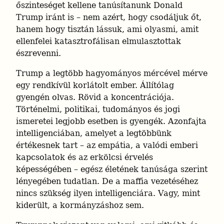
őszinteséget kellene tanúsítanunk Donald 
Trump iránt is – nem azért, hogy csodáljuk őt, 
hanem hogy tisztán lássuk, ami olyasmi, amit 
ellenfelei katasztrofálisan elmulasztottak 
észrevenni.
Trump a legtöbb hagyományos mércével mérve 
egy rendkívül korlátolt ember. Állítólag 
gyengén olvas. Rövid a koncentrációja. 
Történelmi, politikai, tudományos és jogi 
ismeretei legjobb esetben is gyengék. Azonfajta 
intelligenciában, amelyet a legtöbbünk 
értékesnek tart – az empátia, a valódi emberi 
kapcsolatok és az erkölcsi érvelés 
képességében – egész életének tanúsága szerint 
lényegében tudatlan. De a maffia vezetéséhez 
nincs szükség ilyen intelligenciára. Vagy, mint 
kiderült, a kormányzáshoz sem.