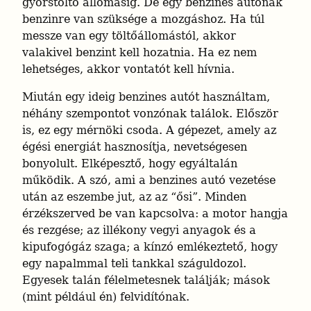
gyorstöltő állomásig. De egy benzines autónak 
benzinre van szüksége a mozgáshoz. Ha túl 
messze van egy töltőállomástól, akkor 
valakivel benzint kell hozatnia. Ha ez nem 
lehetséges, akkor vontatót kell hívnia.
Miután egy ideig benzines autót használtam, 
néhány szempontot vonzónak találok. Először 
is, ez egy mérnöki csoda. A gépezet, amely az 
égési energiát hasznosítja, nevetségesen 
bonyolult. Elképesztő, hogy egyáltalán 
működik. A szó, ami a benzines autó vezetése 
után az eszembe jut, az az “ősi”. Minden 
érzékszerved be van kapcsolva: a motor hangja 
és rezgése; az illékony vegyi anyagok és a 
kipufogógáz szaga; a kínzó emlékeztető, hogy 
egy napalmmal teli tankkal száguldozol. 
Egyesek talán félelmetesnek találják; mások 
(mint például én) felvidítónak.